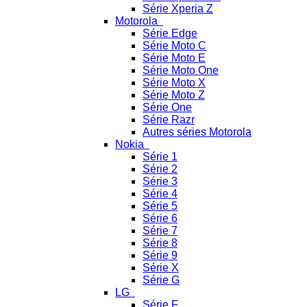
Série Xperia Z
Motorola
Série Edge
Série Moto C
Série Moto E
Série Moto One
Série Moto X
Série Moto Z
Série One
Série Razr
Autres séries Motorola
Nokia
Série 1
Série 2
Série 3
Série 4
Série 5
Série 6
Série 7
Série 8
Série 9
Série X
Série G
LG
Série F