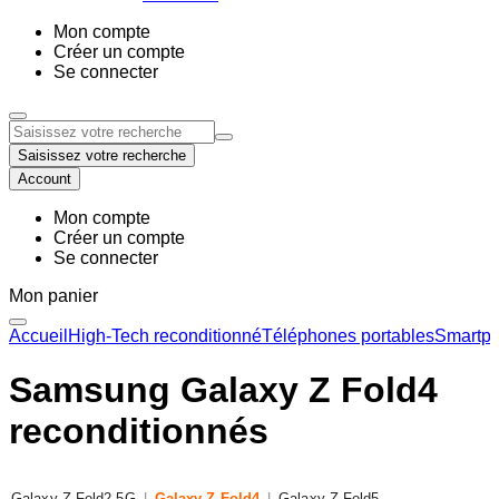
Mon compte
Créer un compte
Se connecter
Saisissez votre recherche
Account
Mon compte
Créer un compte
Se connecter
Mon panier
Accueil
High-Tech reconditionné
Téléphones portables
Smartph
Samsung Galaxy Z Fold4
reconditionnés
Galaxy Z Fold2 5G
|
Galaxy Z Fold4
|
Galaxy Z Fold5