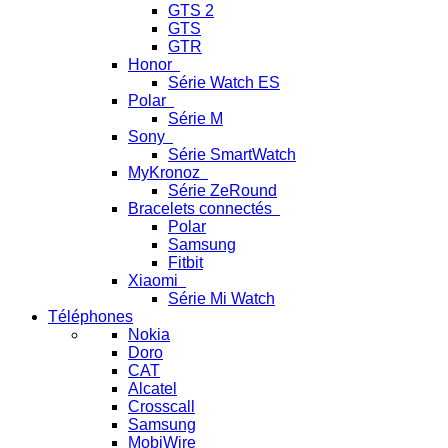
GTS 2
GTS
GTR
Honor
Série Watch ES
Polar
Série M
Sony
Série SmartWatch
MyKronoz
Série ZeRound
Bracelets connectés
Polar
Samsung
Fitbit
Xiaomi
Série Mi Watch
Téléphones
Nokia
Doro
CAT
Alcatel
Crosscall
Samsung
MobiWire