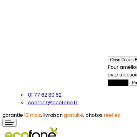
Close Cookie 
Pour amélior
avons besoin
Accepter
Pa
01 77 62 80 62
contact@ecofone.fr
garantie
12 mois
, livraison
gratuite
, photos
réelles