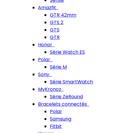
Sense
Amazfit
GTR 42mm
GTS 2
GTS
GTR
Honor
Série Watch ES
Polar
Série M
Sony
Série SmartWatch
MyKronoz
Série ZeRound
Bracelets connectés
Polar
Samsung
Fitbit