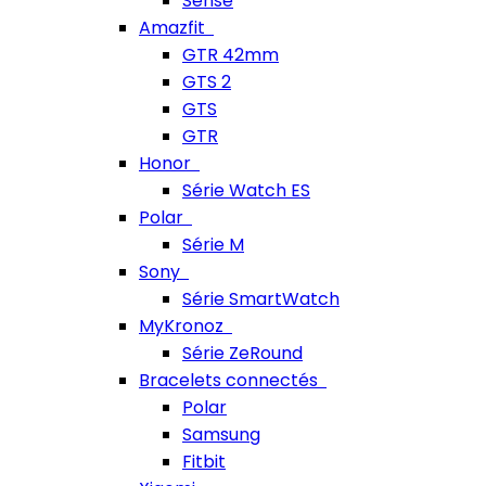
Sense
Amazfit
GTR 42mm
GTS 2
GTS
GTR
Honor
Série Watch ES
Polar
Série M
Sony
Série SmartWatch
MyKronoz
Série ZeRound
Bracelets connectés
Polar
Samsung
Fitbit