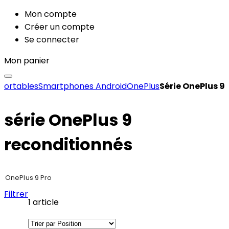
Mon compte
Créer un compte
Se connecter
Mon panier
portables
Smartphones Android
OnePlus
Série OnePlus 9
série OnePlus 9
reconditionnés
OnePlus 9 Pro
Filtrer
1
article