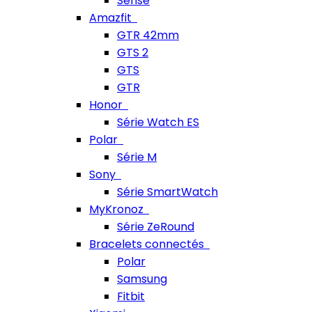
Sense
Amazfit
GTR 42mm
GTS 2
GTS
GTR
Honor
Série Watch ES
Polar
Série M
Sony
Série SmartWatch
MyKronoz
Série ZeRound
Bracelets connectés
Polar
Samsung
Fitbit