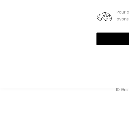
Smartphones
Tablettes
Pour a
avons 
High-Tech reconditionné
Téléphones portables
iPhone
iPhone 11 Pro reconditionnés
iPhone 11
iPhone 11 Pro