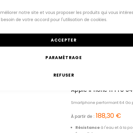
Montres Connectées
Téléphones
méliorer notre site et vous proposer les produits qui vous intére
besoin de votre accord pour l'utilisation de cookies.
Série iPhone 11
ACCEPTER
PARAMÉTRAGE
REFUSER
Apple iPhone 11 Pro 64
Smartphone performant 64 Go 
188,30 €
À partir de :
Résistance
à l'eau et à la 