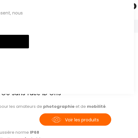
Saisissez votre recherche
ssent, nous
Clos
Cook
Bar
Par ordre décroi
 Go sans face ID Gris
pour les amateurs de
photographie
et de
mobilité
.
Voir les produits
poussière norme
IP68