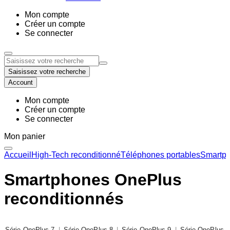
Mon compte
Créer un compte
Se connecter
Saisissez votre recherche
Account
Mon compte
Créer un compte
Se connecter
Mon panier
Accueil
High-Tech reconditionné
Téléphones portables
Smartph
Smartphones OnePlus
reconditionnés
Série OnePlus 7
|
Série OnePlus 8
|
Série OnePlus 9
|
Série OnePlus 1