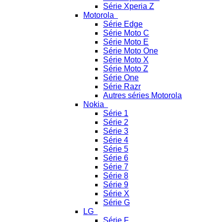
Série Xperia Z
Motorola
Série Edge
Série Moto C
Série Moto E
Série Moto One
Série Moto X
Série Moto Z
Série One
Série Razr
Autres séries Motorola
Nokia
Série 1
Série 2
Série 3
Série 4
Série 5
Série 6
Série 7
Série 8
Série 9
Série X
Série G
LG
Série F