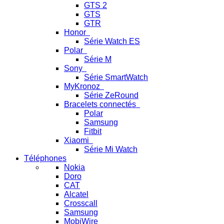
GTS 2
GTS
GTR
Honor
Série Watch ES
Polar
Série M
Sony
Série SmartWatch
MyKronoz
Série ZeRound
Bracelets connectés
Polar
Samsung
Fitbit
Xiaomi
Série Mi Watch
Téléphones
Nokia
Doro
CAT
Alcatel
Crosscall
Samsung
MobiWire