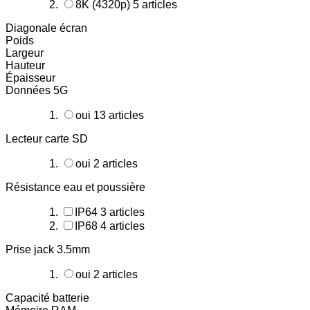
8K (4320p)
5
articles
Diagonale écran
Poids
Largeur
Hauteur
Épaisseur
Données 5G
oui
13
articles
Lecteur carte SD
oui
2
articles
Résistance eau et poussière
IP64
3
articles
IP68
4
articles
Prise jack 3.5mm
oui
2
articles
Capacité batterie