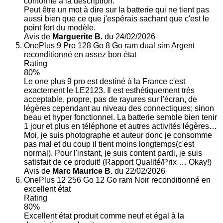
conforme à la description.
Peut être un mot à dire sur la batterie qui ne tient pas
aussi bien que ce que j'espérais sachant que c'est le
point fort du modèle.
Avis de
Marguerite B.
du 24/02/2026
OnePlus 9 Pro 128 Go 8 Go ram dual sim Argent
reconditionné en assez bon état
Rating
80%
Le one plus 9 pro est destiné à la France c'est
exactement le LE2123. Il est esthétiquement très
acceptable, propre, pas de rayures sur l'écran, de
légères cependant au niveau des connectiques; sinon
beau et hyper fonctionnel. La batterie semble bien tenir
1 jour et plus en téléphone et autres activités légères…
Moi, je suis photographe et auteur donc je consomme
pas mal et du coup il tient moins longtemps(c'est
normal). Pour l'instant, je suis content pardi, je suis
satisfait de ce produit! (Rapport Qualité/Prix … Okay!)
Avis de
Marc Maurice B.
du 22/02/2026
OnePlus 12 256 Go 12 Go ram Noir reconditionné en
excellent état
Rating
80%
Excellent état produit comme neuf et égal à la