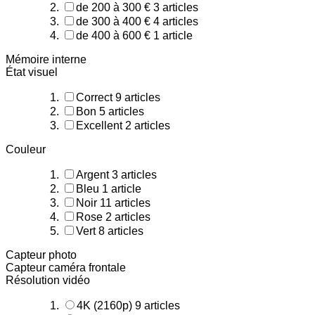
de 200 à 300 €
3
articles
de 300 à 400 €
4
articles
de 400 à 600 €
1
article
Mémoire interne
État visuel
Correct
9
articles
Bon
5
articles
Excellent
2
articles
Couleur
Argent
3
articles
Bleu
1
article
Noir
11
articles
Rose
2
articles
Vert
8
articles
Capteur photo
Capteur caméra frontale
Résolution vidéo
4K (2160p)
9
articles