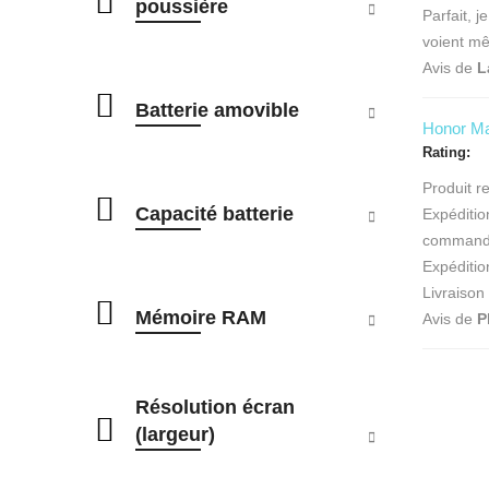
poussière
Parfait, j
voient mê
Avis de
L
Batterie amovible
Honor Ma
Rating
Produit r
Capacité batterie
Expéditio
command
Expéditio
Livraison
Mémoire RAM
Avis de
P
Résolution écran
(largeur)