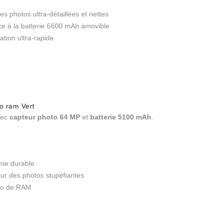
s photos ultra-détaillées et nettes
e à la batterie 6600 mAh amovible
tion ultra-rapide
o ram Vert
vec
capteur photo 64 MP
et
batterie 5100 mAh
.
ie durable
ur des photos stupéfiantes
Go de RAM