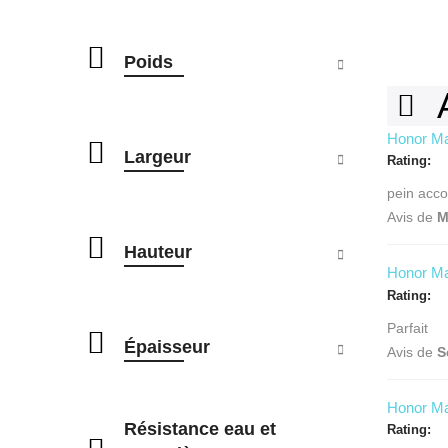
Poids
Honor Ma
Largeur
Rating
pein acc
Avis de
M
Hauteur
Honor Ma
Rating
Parfait
Épaisseur
Avis de
S
Honor Ma
Résistance eau et
Rating