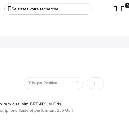
Saisissez votre recherche
Par ordre décroiss
Go ram dual sim BRP-NX1M Gris
martphone fluide et
performant
256 Go !