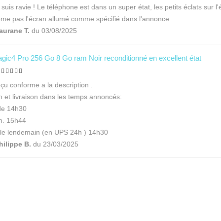
e suis ravie ! Le téléphone est dans un super état, les petits éclats sur l
me pas l'écran allumé comme spécifié dans l'annonce
aurane T.
du 03/08/2025
gic4 Pro 256 Go 8 Go ram Noir reconditionné en excellent état
100%
eçu conforme a la description .
n et livraison dans les temps annoncés:
e 14h30
n. 15h44
 le lendemain (en UPS 24h ) 14h30
hilippe B.
du 23/03/2025