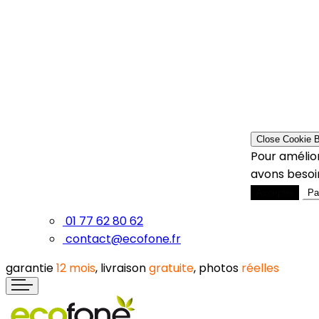
Close Cookie 
Pour amélior
avons besoin
Accepter
Pa
01 77 62 80 62
contact@ecofone.fr
garantie
12 mois
, livraison
gratuite
, photos
réelles