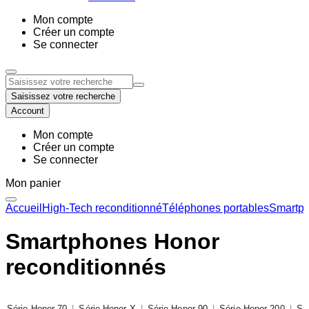
Mon compte
Créer un compte
Se connecter
Saisissez votre recherche
Account
Mon compte
Créer un compte
Se connecter
Mon panier
Accueil
High-Tech reconditionné
Téléphones portables
Smartph
Smartphones Honor
reconditionnés
Série Honor 70
|
Série Honor X
|
Série Honor 90
|
Série Honor 200
|
Sé