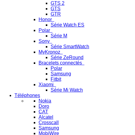
GTS 2
GTS
GTR
Honor
Série Watch ES
Polar
Série M
Sony
Série SmartWatch
MyKronoz
Série ZeRound
Bracelets connectés
Polar
Samsung
Fitbit
Xiaomi
Série Mi Watch
Téléphones
Nokia
Doro
CAT
Alcatel
Crosscall
Samsung
MobiWire