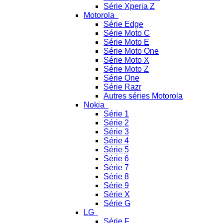
Série Xperia Z
Motorola
Série Edge
Série Moto C
Série Moto E
Série Moto One
Série Moto X
Série Moto Z
Série One
Série Razr
Autres séries Motorola
Nokia
Série 1
Série 2
Série 3
Série 4
Série 5
Série 6
Série 7
Série 8
Série 9
Série X
Série G
LG
Série F