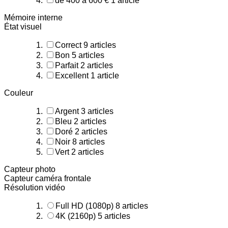
de 400 à 600 €
1
article
Mémoire interne
État visuel
Correct
9
articles
Bon
5
articles
Parfait
2
articles
Excellent
1
article
Couleur
Argent
3
articles
Bleu
2
articles
Doré
2
articles
Noir
8
articles
Vert
2
articles
Capteur photo
Capteur caméra frontale
Résolution vidéo
Full HD (1080p)
8
articles
4K (2160p)
5
articles