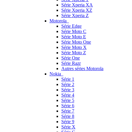
Série Xperia XA
Série Xperia XZ
Série Xperia Z
Motorola
Série Edge
Série Moto C
Série Moto E
Série Moto One
Série Moto X
Série Moto Z
Série One
Série Razr
Autres séries Motorola
Nokia
Série 1
Série 2
Série 3
Série 4
Série 5
Série 6
Série 7
Série 8
Série 9
Série X