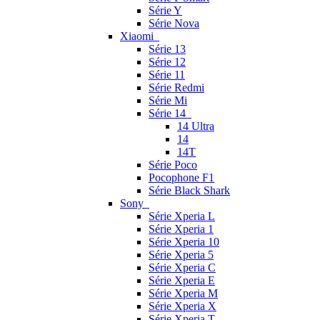
Série Y
Série Nova
Xiaomi
Série 13
Série 12
Série 11
Série Redmi
Série Mi
Série 14
14 Ultra
14
14T
Série Poco
Pocophone F1
Série Black Shark
Sony
Série Xperia L
Série Xperia 1
Série Xperia 10
Série Xperia 5
Série Xperia C
Série Xperia E
Série Xperia M
Série Xperia X
Série Xperia T