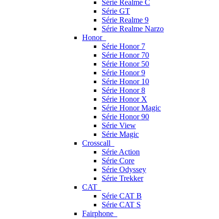
Série Realme C
Série GT
Série Realme 9
Série Realme Narzo
Honor
Série Honor 7
Série Honor 70
Série Honor 50
Série Honor 9
Série Honor 10
Série Honor 8
Série Honor X
Série Honor Magic
Série Honor 90
Série View
Série Magic
Crosscall
Série Action
Série Core
Série Odyssey
Série Trekker
CAT
Série CAT B
Série CAT S
Fairphone