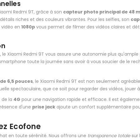
nelles
Xiaomi Redmi 9T, grâce à son
capteur photo principal de 48 
tails riches et des couleurs vibrantes. Pour les selfies, son
cap
r vidéo en
1080p
vous permet de filmer des vidéos claires et dét
on
le Xiaomi Redmi 9T vous assure une autonomie plus qu'ample pou
otre smartphone toute la journée sans avoir à vous soucier de le 
 de 6,5 pouces
, le Xiaomi Redmi 9T est non seulement agréable 
elle spectaculaire, que ce soit pour regarder des vidéos, jouer à
 de la
4G
pour une navigation rapide et efficace. Il est égalem
 présence d'une
prise jack
ajoute un confort supplémentaire pour
ez Ecofone
chat en toute sérénité. Nous offrons une
transparence totale
sur 