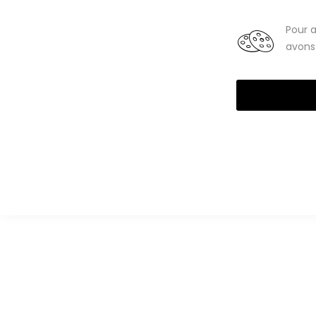
Smartphones
Tablettes
Pour a
avons 
High-Tech reconditionné
Téléphones portables
Smartph