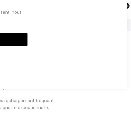
Saisissez votre recherche
ssent, nous
Clos
Cook
Bar
ir reconditionné
100 % fonctionnel
batterie vérifiée
ux
48 mégapixels
et ses
64 Go
de stockage,
e
grâce à sa batterie 6000 mAh.
ans rechargement fréquent.
 qualité exceptionnelle.