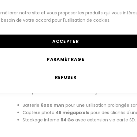
Montres Connectées
Téléphones
méliorer notre site et vous proposer les produits qui vous intére
besoin de votre accord pour l'utilisation de cookies.
ones Android
Xiaomi
Série Redmi
Série Redmi 9
Redmi 9T
Xiaomi Redmi 9T 64 Go dual sim M2010J19SY No
ACCEPTER
garanti 12 mois
PARAMÉTRAGE
livraison 24h, 48h ou 72h
REFUSER
Capturez vos moments de vie avec ce smartphone a
idéale pour une
double SIM
et une grande
autonomi
Batterie
6000 mAh
pour une utilisation prolongée s
Capteur photo
48 mégapixels
pour des clichés d'une
Stockage interne
64 Go
avec extension via carte SD.