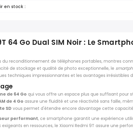
r en stock :
T 64 Go Dual SIM Noir : Le Smartp
çais du reconditionnement de téléphones portables, montres conn
ité de stockage et qualité de photo exceptionnelle, le
smartph
ques techniques impressionnantes et les avantages irrésistibles
kage
ne de 64 Go
qui vous offre un espace plus que suffisant pour st
AM de 4 Go
assure une fluidité et une réactivité sans faille, même
te SD
vous permet d'étendre encore davantage cette capacité,
seur performant
, ce smartphone garantit une expérience utili
eux exigeants en ressources, le Xiaomi Redmi 9T assure une per