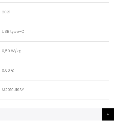
2021
USB type-C
0,59 W/kg
0,00 €
M2010J19SY