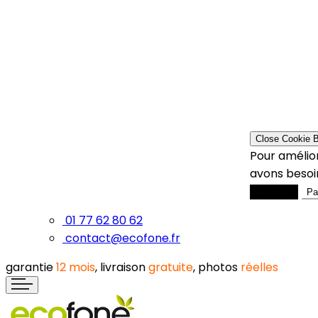
Close Cookie 
Pour amélior
avons besoin
Accepter
Pa
01 77 62 80 62
contact@ecofone.fr
garantie
12 mois
, livraison
gratuite
, photos
réelles