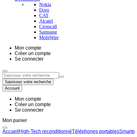
Nokia
Doro
CAT
Alcatel
Crosscall
Samsung
MobiWire
Mon compte
Créer un compte
Se connecter
Saisissez votre recherche
Account
Mon compte
Créer un compte
Se connecter
Mon panier
Accueil
High-Tech reconditionné
Téléphones portables
Smartph