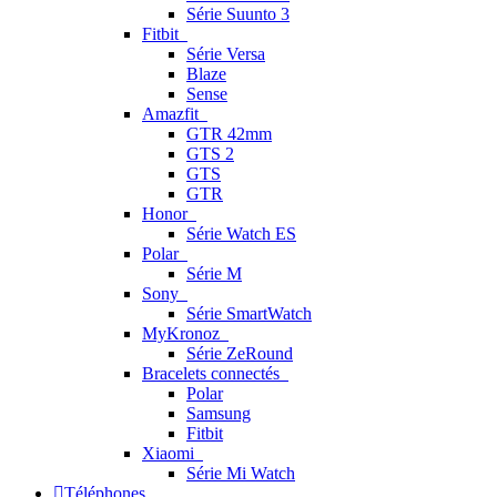
Série Suunto 3
Fitbit
Série Versa
Blaze
Sense
Amazfit
GTR 42mm
GTS 2
GTS
GTR
Honor
Série Watch ES
Polar
Série M
Sony
Série SmartWatch
MyKronoz
Série ZeRound
Bracelets connectés
Polar
Samsung
Fitbit
Xiaomi
Série Mi Watch
Téléphones