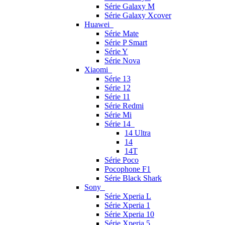
Série Galaxy M
Série Galaxy Xcover
Huawei
Série Mate
Série P Smart
Série Y
Série Nova
Xiaomi
Série 13
Série 12
Série 11
Série Redmi
Série Mi
Série 14
14 Ultra
14
14T
Série Poco
Pocophone F1
Série Black Shark
Sony
Série Xperia L
Série Xperia 1
Série Xperia 10
Série Xperia 5