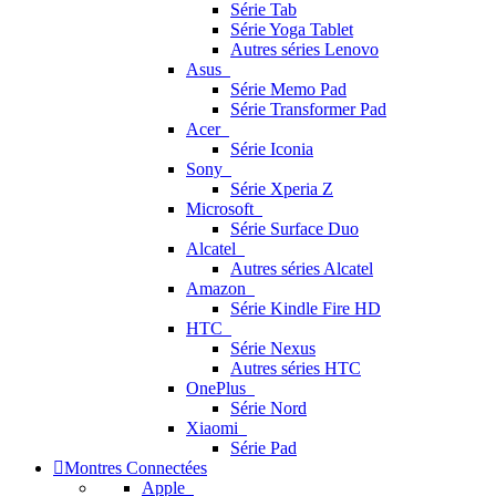
Série Tab
Série Yoga Tablet
Autres séries Lenovo
Asus
Série Memo Pad
Série Transformer Pad
Acer
Série Iconia
Sony
Série Xperia Z
Microsoft
Série Surface Duo
Alcatel
Autres séries Alcatel
Amazon
Série Kindle Fire HD
HTC
Série Nexus
Autres séries HTC
OnePlus
Série Nord
Xiaomi
Série Pad
Montres Connectées
Apple