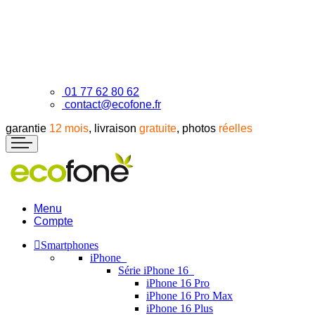
01 77 62 80 62
contact@ecofone.fr
garantie
12 mois
, livraison
gratuite
, photos
réelles
Menu
Compte
Smartphones
iPhone
Série iPhone 16
iPhone 16 Pro
iPhone 16 Pro Max
iPhone 16 Plus