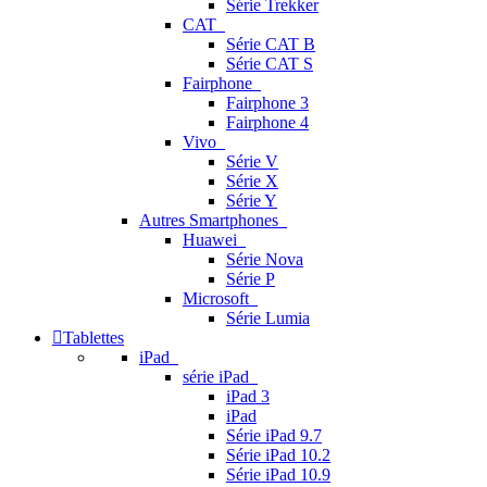
Série Trekker
CAT
Série CAT B
Série CAT S
Fairphone
Fairphone 3
Fairphone 4
Vivo
Série V
Série X
Série Y
Autres Smartphones
Huawei
Série Nova
Série P
Microsoft
Série Lumia
Tablettes
iPad
série iPad
iPad 3
iPad
Série iPad 9.7
Série iPad 10.2
Série iPad 10.9