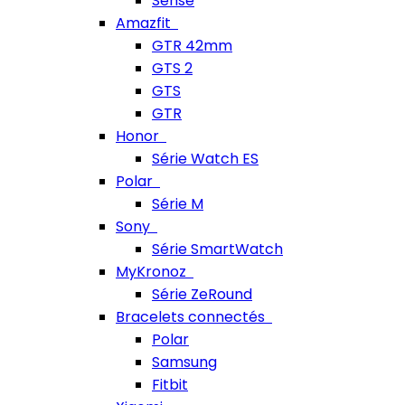
Sense
Amazfit
GTR 42mm
GTS 2
GTS
GTR
Honor
Série Watch ES
Polar
Série M
Sony
Série SmartWatch
MyKronoz
Série ZeRound
Bracelets connectés
Polar
Samsung
Fitbit