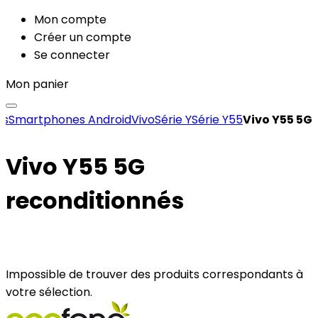
Mon compte
Créer un compte
Se connecter
Mon panier
es
Smartphones Android
Vivo
Série Y
Série Y55
Vivo Y55 5G
Vivo Y55 5G
reconditionnés
Impossible de trouver des produits correspondants à
votre sélection.