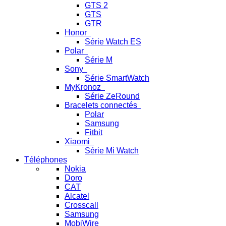
GTS 2
GTS
GTR
Honor
Série Watch ES
Polar
Série M
Sony
Série SmartWatch
MyKronoz
Série ZeRound
Bracelets connectés
Polar
Samsung
Fitbit
Xiaomi
Série Mi Watch
Téléphones
Nokia
Doro
CAT
Alcatel
Crosscall
Samsung
MobiWire