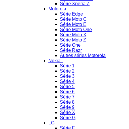
Série Xperia Z
Motorola
Série Edge
Série Moto C
Série Moto E
Série Moto One
Série Moto X
Série Moto Z
Série One
Série Razr
Autres séries Motorola
Nokia
Série 1
Série 2
Série 3
Série 4
Série 5
Série 6
Série 7
Série 8
Série 9
Série X
Série G
LG
Série F