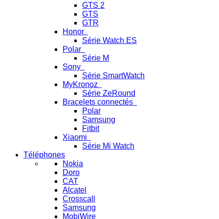
GTS 2
GTS
GTR
Honor
Série Watch ES
Polar
Série M
Sony
Série SmartWatch
MyKronoz
Série ZeRound
Bracelets connectés
Polar
Samsung
Fitbit
Xiaomi
Série Mi Watch
Téléphones
Nokia
Doro
CAT
Alcatel
Crosscall
Samsung
MobiWire