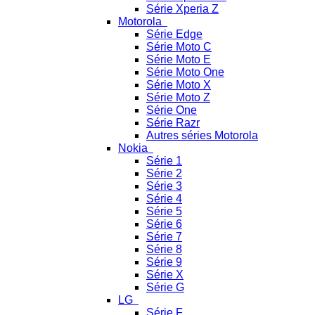
Série Xperia Z
Motorola
Série Edge
Série Moto C
Série Moto E
Série Moto One
Série Moto X
Série Moto Z
Série One
Série Razr
Autres séries Motorola
Nokia
Série 1
Série 2
Série 3
Série 4
Série 5
Série 6
Série 7
Série 8
Série 9
Série X
Série G
LG
Série F