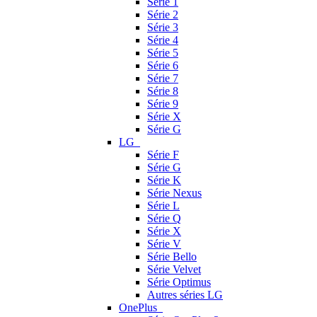
Série 1
Série 2
Série 3
Série 4
Série 5
Série 6
Série 7
Série 8
Série 9
Série X
Série G
LG
Série F
Série G
Série K
Série Nexus
Série L
Série Q
Série X
Série V
Série Bello
Série Velvet
Série Optimus
Autres séries LG
OnePlus