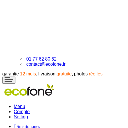
01 77 62 80 62
contact@ecofone.fr
garantie
12 mois
, livraison
gratuite
, photos
réelles
Menu
Compte
Setting
Smartphones