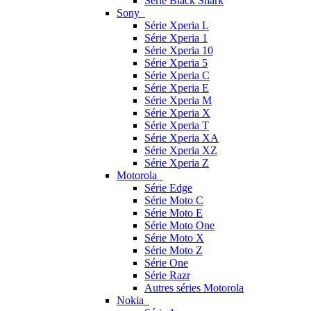
Série Black Shark
Sony
Série Xperia L
Série Xperia 1
Série Xperia 10
Série Xperia 5
Série Xperia C
Série Xperia E
Série Xperia M
Série Xperia X
Série Xperia T
Série Xperia XA
Série Xperia XZ
Série Xperia Z
Motorola
Série Edge
Série Moto C
Série Moto E
Série Moto One
Série Moto X
Série Moto Z
Série One
Série Razr
Autres séries Motorola
Nokia