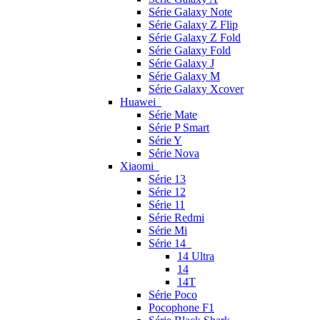
Série Galaxy Note
Série Galaxy Z Flip
Série Galaxy Z Fold
Série Galaxy Fold
Série Galaxy J
Série Galaxy M
Série Galaxy Xcover
Huawei
Série Mate
Série P Smart
Série Y
Série Nova
Xiaomi
Série 13
Série 12
Série 11
Série Redmi
Série Mi
Série 14
14 Ultra
14
14T
Série Poco
Pocophone F1