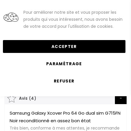
Pour améliorer notre site et vous proposer les
Clo
Coo
produits qui vous intéressent, nous avons besoin
Bar
Saisissez votre recherche
de votre accord pour l'utilisation de cookies.
ables
Smartphones Android
Samsung
Série Galaxy Xcover
Samsung Galaxy Xcover Pro
ACCEPTER
reconditionnés
PARAMÉTRAGE
Impossible de trouver des produits
correspondants à votre sélection.
REFUSER
Avis (4)
Samsung Galaxy Xcover Pro 64 Go dual sim G715FN
Noir reconditionné en assez bon état
Très bien, conforme à mes attentes, je recommande