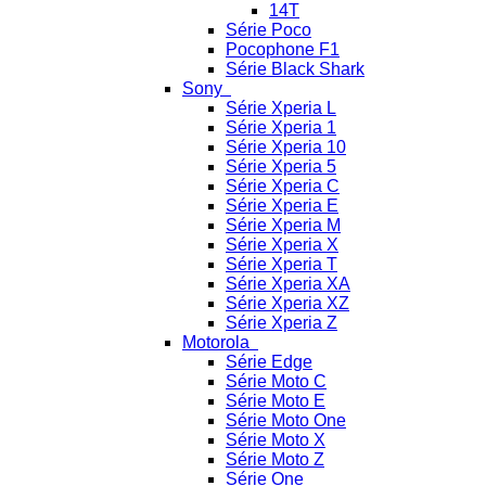
14T
Série Poco
Pocophone F1
Série Black Shark
Sony
Série Xperia L
Série Xperia 1
Série Xperia 10
Série Xperia 5
Série Xperia C
Série Xperia E
Série Xperia M
Série Xperia X
Série Xperia T
Série Xperia XA
Série Xperia XZ
Série Xperia Z
Motorola
Série Edge
Série Moto C
Série Moto E
Série Moto One
Série Moto X
Série Moto Z
Série One