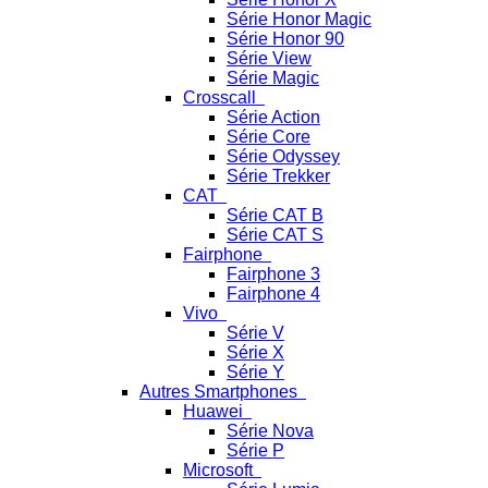
Série Honor Magic
Série Honor 90
Série View
Série Magic
Crosscall
Série Action
Série Core
Série Odyssey
Série Trekker
CAT
Série CAT B
Série CAT S
Fairphone
Fairphone 3
Fairphone 4
Vivo
Série V
Série X
Série Y
Autres Smartphones
Huawei
Série Nova
Série P
Microsoft