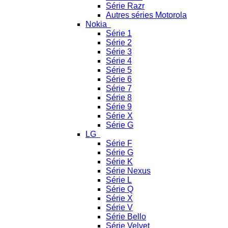
Série Razr
Autres séries Motorola
Nokia
Série 1
Série 2
Série 3
Série 4
Série 5
Série 6
Série 7
Série 8
Série 9
Série X
Série G
LG
Série F
Série G
Série K
Série Nexus
Série L
Série Q
Série X
Série V
Série Bello
Série Velvet