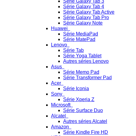
Série Galaxy Tab 3
Série Galaxy Tab 4
Série Galaxy Tab Active
Série Galaxy Tab Pro
Série Galaxy Note
Huawei
Série MediaPad
Série MatePad
Lenovo
Série Tab
Série Yoga Tablet
Autres séries Lenovo
Asus
Série Memo Pad
Série Transformer Pad
Acer
Série Iconia
Sony
Série Xperia Z
Microsoft
Série Surface Duo
Alcatel
Autres séries Alcatel
Amazon
Série Kindle Fire HD