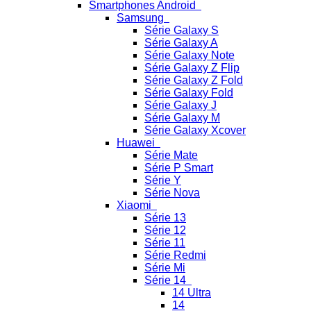
Smartphones Android
Samsung
Série Galaxy S
Série Galaxy A
Série Galaxy Note
Série Galaxy Z Flip
Série Galaxy Z Fold
Série Galaxy Fold
Série Galaxy J
Série Galaxy M
Série Galaxy Xcover
Huawei
Série Mate
Série P Smart
Série Y
Série Nova
Xiaomi
Série 13
Série 12
Série 11
Série Redmi
Série Mi
Série 14
14 Ultra
14