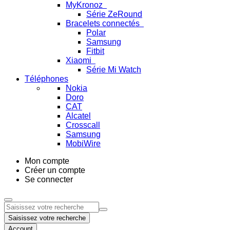
MyKronoz
Série ZeRound
Bracelets connectés
Polar
Samsung
Fitbit
Xiaomi
Série Mi Watch
Téléphones
Nokia
Doro
CAT
Alcatel
Crosscall
Samsung
MobiWire
Mon compte
Créer un compte
Se connecter
Saisissez votre recherche
Account