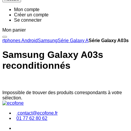
Mon compte
Créer un compte
Se connecter
Mon panier
rtphones Android
Samsung
Série Galaxy A
Série Galaxy A03s
Samsung Galaxy A03s
reconditionnés
Impossible de trouver des produits correspondants à votre
sélection.
contact@ecofone.fr
01 77 62 80 62