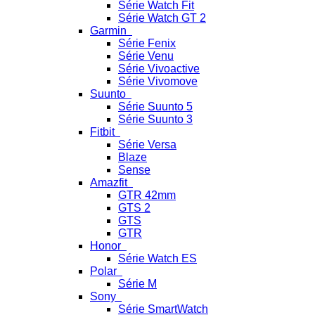
Série Watch Fit
Série Watch GT 2
Garmin
Série Fenix
Série Venu
Série Vivoactive
Série Vivomove
Suunto
Série Suunto 5
Série Suunto 3
Fitbit
Série Versa
Blaze
Sense
Amazfit
GTR 42mm
GTS 2
GTS
GTR
Honor
Série Watch ES
Polar
Série M
Sony
Série SmartWatch