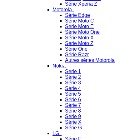
Série Xperia Z
Motorola
Série Edge
Série Moto C
Série Moto E
Série Moto One
Série Moto X
Série Moto Z
Série One
Série Razr
Autres séries Motorola
Nokia
Série 1
Série 2
Série 3
Série 4
Série 5
Série 6
Série 7
Série 8
Série 9
Série X
Série G
LG
Série F