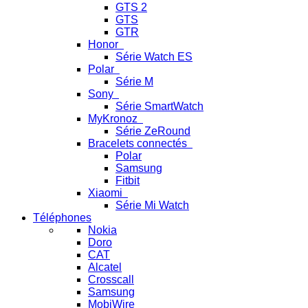
GTS 2
GTS
GTR
Honor
Série Watch ES
Polar
Série M
Sony
Série SmartWatch
MyKronoz
Série ZeRound
Bracelets connectés
Polar
Samsung
Fitbit
Xiaomi
Série Mi Watch
Téléphones
Nokia
Doro
CAT
Alcatel
Crosscall
Samsung
MobiWire