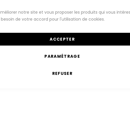
Montres Connectées
Téléphones
méliorer notre site et vous proposer les produits qui vous intére
besoin de votre accord pour l'utilisation de cookies.
ones Android
Oppo
Série Oppo A
ACCEPTER
 Oppo A54
Série Oppo A94
Série Oppo A96
Série 
PARAMÉTRAGE
possible de trouver des produits correspondants à votre sélecti
REFUSER