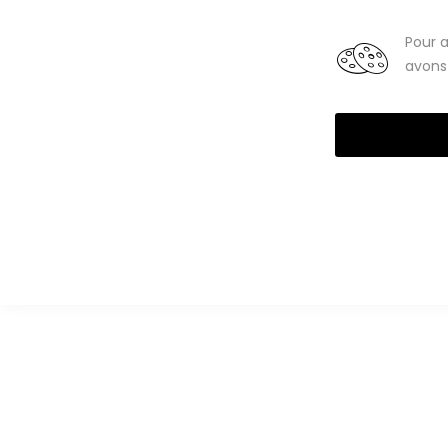
Smartphones
Tablettes
Pour a
avons 
High-Tech reconditionné
Téléphones portables
Smartph
Oppo A91 reconditionnés
Série Oppo A57
Série Oppo A53
Série
Im