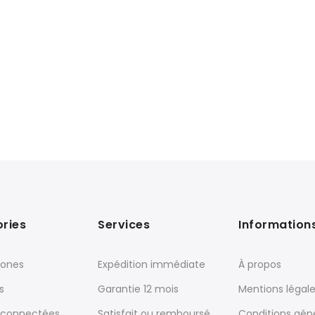
ries
Services
Information
ones
Expédition immédiate
À propos
s
Garantie 12 mois
Mentions légal
 connectées
Satisfait ou remboursé
Conditions gén