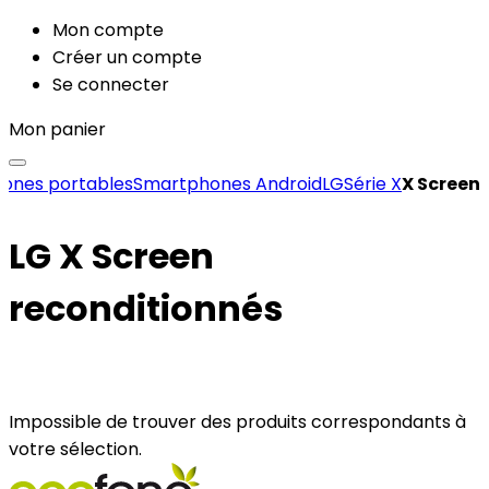
Mon compte
Créer un compte
Se connecter
Mon panier
ones portables
Smartphones Android
LG
Série X
X Screen
LG X Screen
reconditionnés
Impossible de trouver des produits correspondants à
votre sélection.