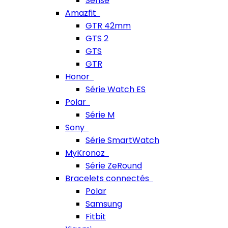
Sense
Amazfit
GTR 42mm
GTS 2
GTS
GTR
Honor
Série Watch ES
Polar
Série M
Sony
Série SmartWatch
MyKronoz
Série ZeRound
Bracelets connectés
Polar
Samsung
Fitbit