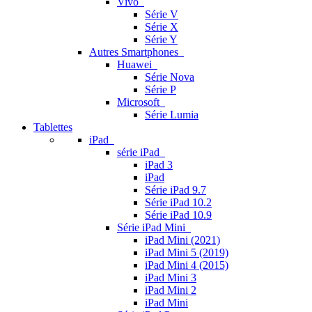
Vivo
Série V
Série X
Série Y
Autres Smartphones
Huawei
Série Nova
Série P
Microsoft
Série Lumia
Tablettes
iPad
série iPad
iPad 3
iPad
Série iPad 9.7
Série iPad 10.2
Série iPad 10.9
Série iPad Mini
iPad Mini (2021)
iPad Mini 5 (2019)
iPad Mini 4 (2015)
iPad Mini 3
iPad Mini 2
iPad Mini