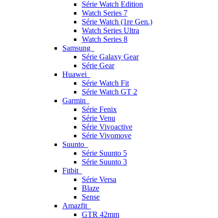
Série Watch Edition
Watch Series 7
Série Watch (1re Gen.)
Watch Series Ultra
Watch Series 8
Samsung
Série Galaxy Gear
Série Gear
Huawei
Série Watch Fit
Série Watch GT 2
Garmin
Série Fenix
Série Venu
Série Vivoactive
Série Vivomove
Suunto
Série Suunto 5
Série Suunto 3
Fitbit
Série Versa
Blaze
Sense
Amazfit
GTR 42mm