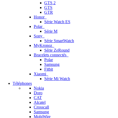
GTS 2
GTS
GTR
Honor
Série Watch ES
Polar
Série M
Sony
Série SmartWatch
MyKronoz
Série ZeRound
Bracelets connectés
Polar
Samsung
Fitbit
Xiaomi
Série Mi Watch
Téléphones
Nokia
Doro
CAT
Alcatel
Crosscall
Samsung
MobiWire