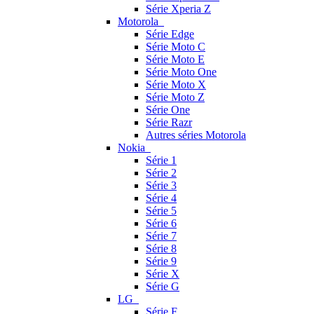
Série Xperia Z
Motorola
Série Edge
Série Moto C
Série Moto E
Série Moto One
Série Moto X
Série Moto Z
Série One
Série Razr
Autres séries Motorola
Nokia
Série 1
Série 2
Série 3
Série 4
Série 5
Série 6
Série 7
Série 8
Série 9
Série X
Série G
LG
Série F