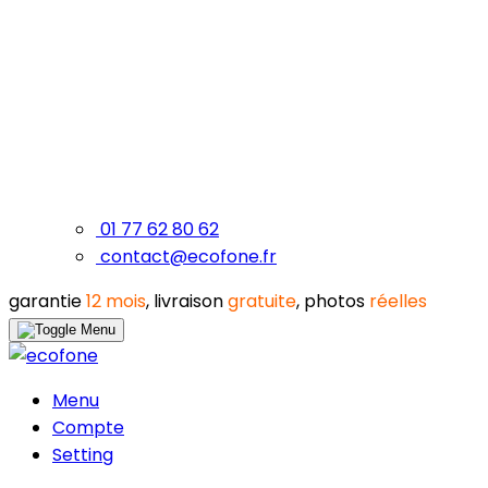
01 77 62 80 62
contact@ecofone.fr
garantie
12 mois
, livraison
gratuite
, photos
réelles
Menu
Compte
Setting