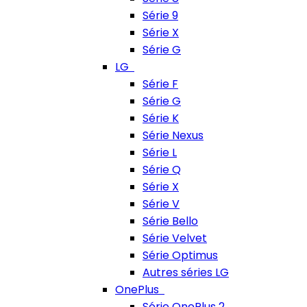
Série 9
Série X
Série G
LG
Série F
Série G
Série K
Série Nexus
Série L
Série Q
Série X
Série V
Série Bello
Série Velvet
Série Optimus
Autres séries LG
OnePlus
Série OnePlus 2