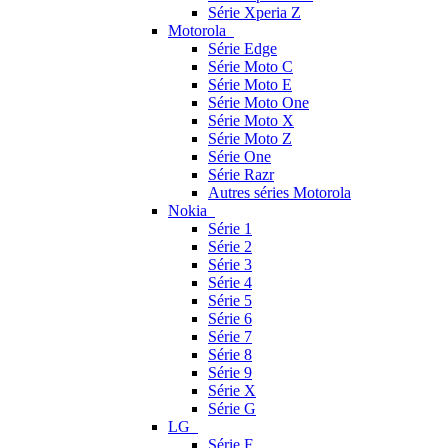
Série Xperia Z
Motorola
Série Edge
Série Moto C
Série Moto E
Série Moto One
Série Moto X
Série Moto Z
Série One
Série Razr
Autres séries Motorola
Nokia
Série 1
Série 2
Série 3
Série 4
Série 5
Série 6
Série 7
Série 8
Série 9
Série X
Série G
LG
Série F