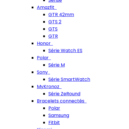
Sense
Amazfit
GTR 42mm
GTS 2
GTS
GTR
Honor
Série Watch ES
Polar
Série M
Sony
Série SmartWatch
MyKronoz
Série ZeRound
Bracelets connectés
Polar
Samsung
Fitbit