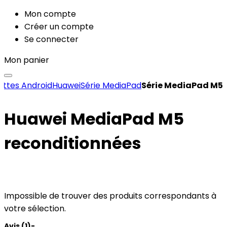
Mon compte
Créer un compte
Se connecter
Mon panier
ettes Android
Huawei
Série MediaPad
Série MediaPad M5
Huawei MediaPad M5
reconditionnées
Impossible de trouver des produits correspondants à
votre sélection.
Avis (1)