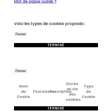
Mot de passe oublié ?
Voici les types de cookies proposés :
Fermer
TERMINÉ
Fermer
Durée
Nom
Type
de vie
du
Fournisseur
Description
de
des
Cookie
Cookie
cookies
TERMINÉ