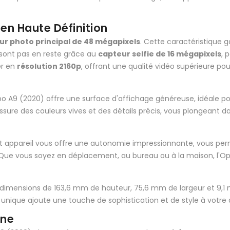
en Haute Définition
ur photo principal de 48 mégapixels
. Cette caractéristique g
e sont pas en reste grâce au
capteur selfie de 16 mégapixels
, 
er en
résolution 2160p
, offrant une qualité vidéo supérieure p
ppo A9 (2020) offre une surface d'affichage généreuse, idéale p
assure des couleurs vives et des détails précis, vous plongeant 
et appareil vous offre une autonomie impressionnante, vous perm
Que vous soyez en déplacement, au bureau ou à la maison, l'Oppo
dimensions de 163,6 mm de hauteur, 75,6 mm de largeur et 9,1 m
unique ajoute une touche de sophistication et de style à votre 
one