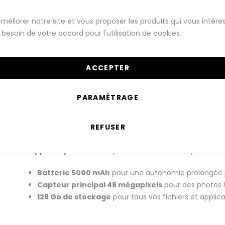
Montres Connectées
Téléphones
méliorer notre site et vous proposer les produits qui vous intére
besoin de votre accord pour l'utilisation de cookies.
ones Android
Oppo
Série Oppo A
Série Oppo A9
A9 (2020)
Oppo A9 (2020) 128 Go Violet reconditionné
ACCEPTER
garanti 12 mois
PARAMÉTRAGE
livraison 24h, 48h ou 72h
REFUSER
Profitez d'un smartphone élégant et performant avec 
appareil photo 48 MP
pour des clichés incroyables au 
Batterie 5000 mAh
pour une autonomie prolongée j
Capteur principal 48 mégapixels
pour des photos 
128 Go de stockage
pour tous vos fichiers et applic