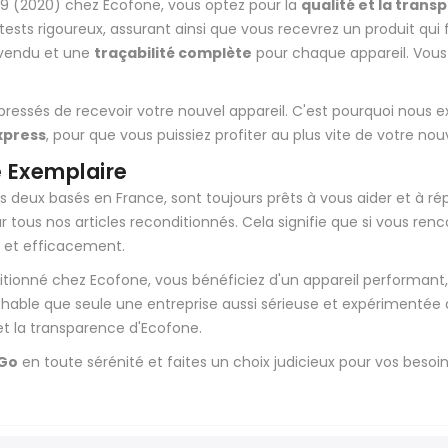
9 (2020) chez Ecofone, vous optez pour la
qualité et la tran
de tests rigoureux, assurant ainsi que vous recevrez un produit 
 vendu et une
traçabilité complète
pour chaque appareil. Vous
 pressés de recevoir votre nouvel appareil. C'est pourquoi no
express
, pour que vous puissiez profiter au plus vite de votre no
e Exemplaire
us deux basés en France, sont toujours prêts à vous aider et à r
r tous nos articles reconditionnés. Cela signifie que si vous r
t et efficacement.
tionné chez Ecofone, vous bénéficiez d'un appareil performant, 
rochable que seule une entreprise aussi sérieuse et expérimentée 
et la transparence d'Ecofone.
 Go
en toute sérénité et faites un choix judicieux pour vos besoi