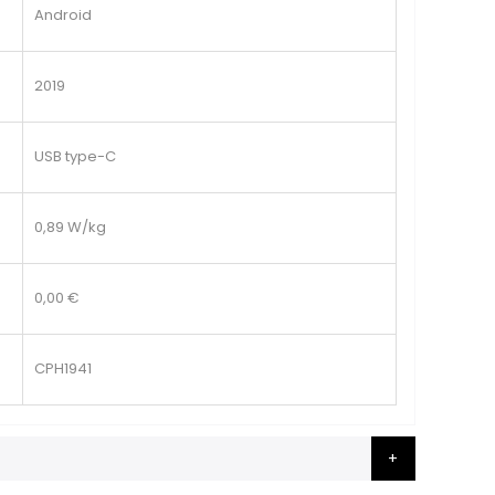
Android
2019
USB type-C
0,89 W/kg
0,00 €
CPH1941