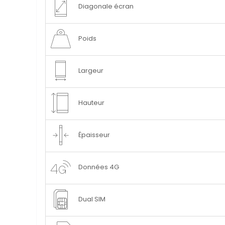
Diagonale écran
Poids
Largeur
Hauteur
Épaisseur
Données 4G
Dual SIM