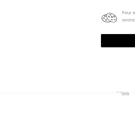
Smartphones
Tablettes
Pour a
avons 
High-Tech reconditionné
Téléphones portables
iPhone
iPhone 6S reconditionnés
iPhone 6S