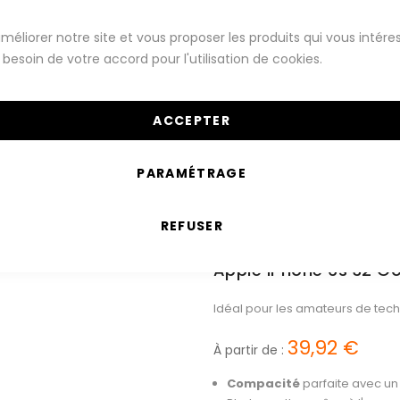
Montres Connectées
Téléphones
méliorer notre site et vous proposer les produits qui vous intére
besoin de votre accord pour l'utilisation de cookies.
Série iPhone 6S
ACCEPTER
PARAMÉTRAGE
REFUSER
Apple iPhone 6s 32 Go
Idéal pour les amateurs de tech
39,92 €
À partir de :
Compacité
parfaite avec un