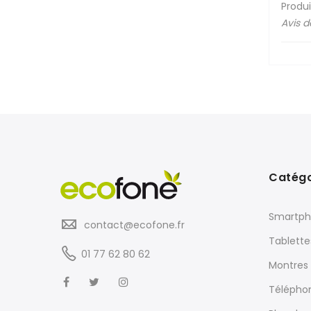
Produi
Avis 
Catégo
Smartph
contact@ecofone.fr
Tablette
01 77 62 80 62
Montres
Télépho