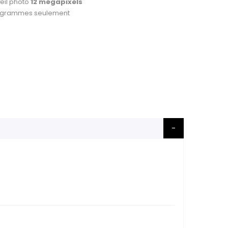
eil photo
12 mégapixels
3 grammes seulement