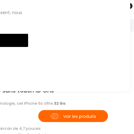
Saisissez votre recherche
ssent, nous
Clos
Cook
Bar
Par ordre décroi
 sans touch ID Gris
nologie, cet iPhone 6s offre
32 Go
.
Voir les produits
 écran de 4,7 pouces