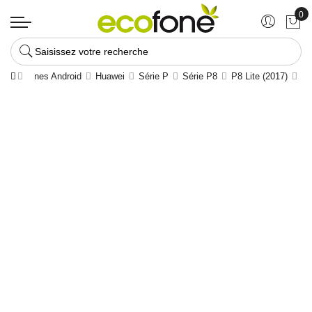
Saisissez votre recherche
martphones Android
Huawei
Série P
Série P8
P8 Lite (2017)