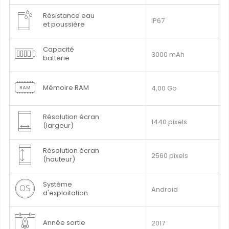
Résistance eau
IP67
et poussière
Capacité
3000 mAh
batterie
Mémoire RAM
4,00 Go
Résolution écran
1440 pixels
(largeur)
Résolution écran
2560 pixels
(hauteur)
Système
Android
d'exploitation
Année sortie
2017