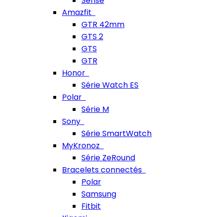
Sense
Amazfit
GTR 42mm
GTS 2
GTS
GTR
Honor
Série Watch ES
Polar
Série M
Sony
Série SmartWatch
MyKronoz
Série ZeRound
Bracelets connectés
Polar
Samsung
Fitbit