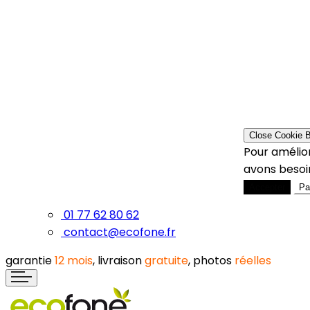
Close Cookie 
Pour amélior
avons besoin
Accepter
Pa
01 77 62 80 62
contact@ecofone.fr
garantie
12 mois
, livraison
gratuite
, photos
réelles