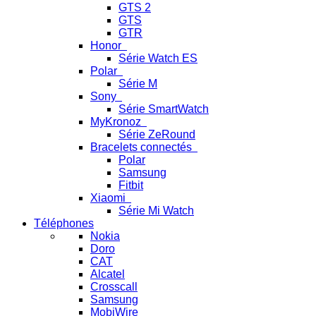
GTS 2
GTS
GTR
Honor
Série Watch ES
Polar
Série M
Sony
Série SmartWatch
MyKronoz
Série ZeRound
Bracelets connectés
Polar
Samsung
Fitbit
Xiaomi
Série Mi Watch
Téléphones
Nokia
Doro
CAT
Alcatel
Crosscall
Samsung
MobiWire