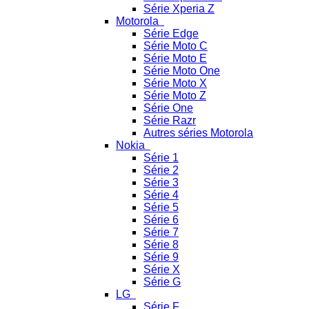
Série Xperia Z
Motorola
Série Edge
Série Moto C
Série Moto E
Série Moto One
Série Moto X
Série Moto Z
Série One
Série Razr
Autres séries Motorola
Nokia
Série 1
Série 2
Série 3
Série 4
Série 5
Série 6
Série 7
Série 8
Série 9
Série X
Série G
LG
Série F