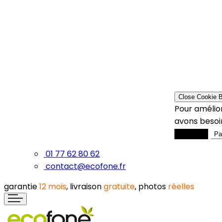
Close Cookie 
Pour amélior
avons besoin
Accepter
Pa
01 77 62 80 62
contact@ecofone.fr
garantie
12 mois
, livraison
gratuite
, photos
réelles