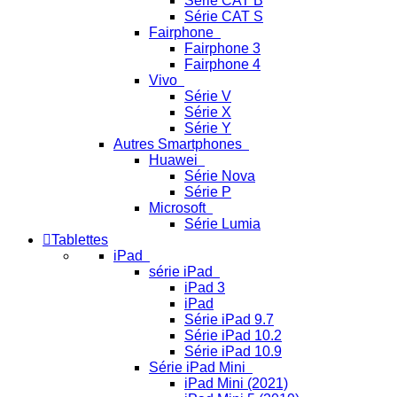
Série CAT B
Série CAT S
Fairphone
Fairphone 3
Fairphone 4
Vivo
Série V
Série X
Série Y
Autres Smartphones
Huawei
Série Nova
Série P
Microsoft
Série Lumia
Tablettes
iPad
série iPad
iPad 3
iPad
Série iPad 9.7
Série iPad 10.2
Série iPad 10.9
Série iPad Mini
iPad Mini (2021)