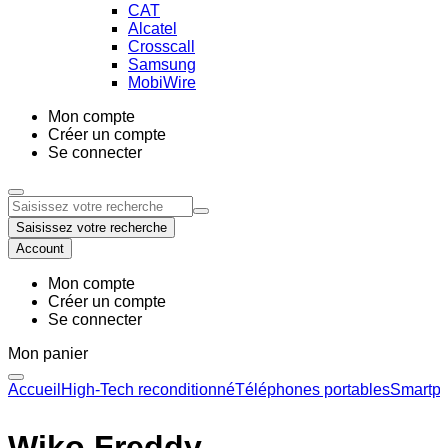
CAT
Alcatel
Crosscall
Samsung
MobiWire
Mon compte
Créer un compte
Se connecter
Saisissez votre recherche
Account
Mon compte
Créer un compte
Se connecter
Mon panier
Accueil
High-Tech reconditionné
Téléphones portables
Smartph
Wiko Freddy