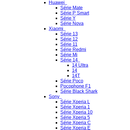
Huawei
Série Mate
Série P Smart
Série Y
Série Nova
Xiaomi
Série 13
Série 12
Série 11
Série Redmi
Série Mi
Série 14
14 Ultra
14
14T
Série Poco
Pocophone F1
Série Black Shark
Sony
Série Xperia L
Série Xperia 1
Série Xperia 10
Série Xperia 5
Série Xperia C
Série Xperia E