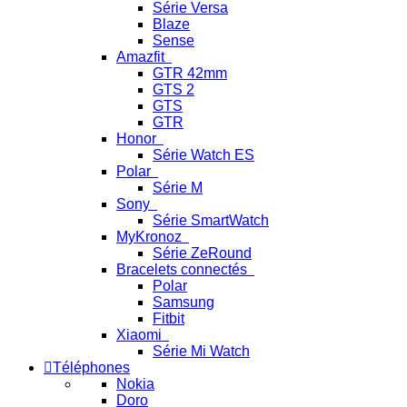
Série Versa
Blaze
Sense
Amazfit
GTR 42mm
GTS 2
GTS
GTR
Honor
Série Watch ES
Polar
Série M
Sony
Série SmartWatch
MyKronoz
Série ZeRound
Bracelets connectés
Polar
Samsung
Fitbit
Xiaomi
Série Mi Watch
Téléphones
Nokia
Doro