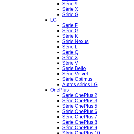
Série 9
Série X
Série G
LG
Série F
Série G
Série K
Série Nexus
Série L
Série Q
Série X
Série V
Série Bello
Série Velvet
Série Optimus
Autres séries LG
OnePlus
Série OnePlus 2
Série OnePlus 3
Série OnePlus 5
Série OnePlus 6
Série OnePlus 7
Série OnePlus 8
Série OnePlus 9
Série OnePlus 10