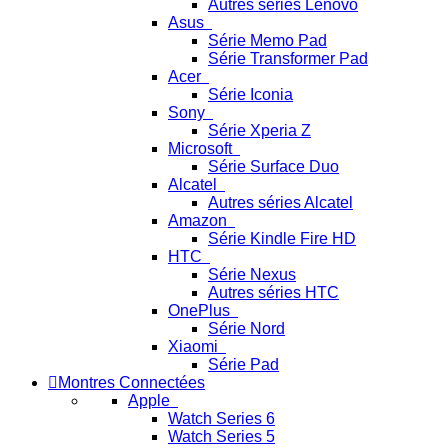
Autres séries Lenovo
Asus
Série Memo Pad
Série Transformer Pad
Acer
Série Iconia
Sony
Série Xperia Z
Microsoft
Série Surface Duo
Alcatel
Autres séries Alcatel
Amazon
Série Kindle Fire HD
HTC
Série Nexus
Autres séries HTC
OnePlus
Série Nord
Xiaomi
Série Pad
Montres Connectées
Apple
Watch Series 6
Watch Series 5