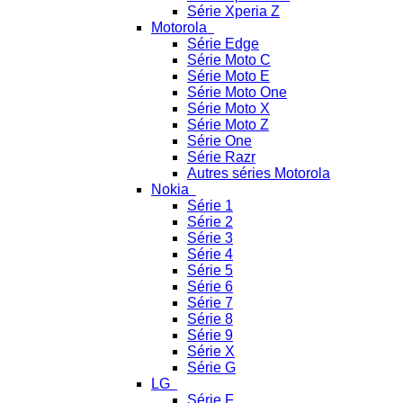
Série Xperia Z
Motorola
Série Edge
Série Moto C
Série Moto E
Série Moto One
Série Moto X
Série Moto Z
Série One
Série Razr
Autres séries Motorola
Nokia
Série 1
Série 2
Série 3
Série 4
Série 5
Série 6
Série 7
Série 8
Série 9
Série X
Série G
LG
Série F