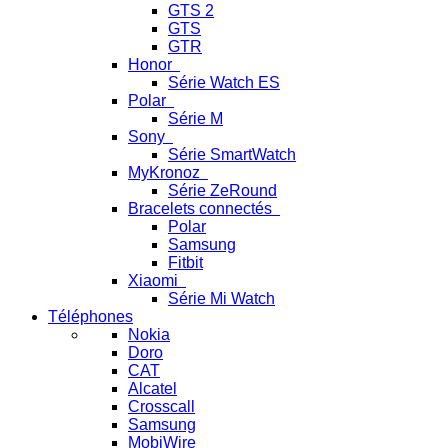
GTS 2
GTS
GTR
Honor
Série Watch ES
Polar
Série M
Sony
Série SmartWatch
MyKronoz
Série ZeRound
Bracelets connectés
Polar
Samsung
Fitbit
Xiaomi
Série Mi Watch
Téléphones
Nokia
Doro
CAT
Alcatel
Crosscall
Samsung
MobiWire